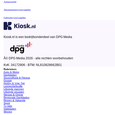
Auteursrecht
Abonnementsvoorwaarden
Gebruiksvoorwaarden
Kiosk.nl is een bedrijfsonderdeel van DPG Media
Â© DPG Media 2026 - alle rechten voorbehouden
KvK: 34172906 - BTW: NL810828662B01
Rubrieken
Auto & Motor
Dagbladen
Gezondheid & Fitness
Gossip
Hobby & Vrije Tijd
Leesportefeuille
Lifestyle mannen
Lifestyle vrouwen
Nieuws & Opinie
Regionale Dagbladen
Reizen & Vakantie
Sport
Tv gids
Vakbladen
Wonen