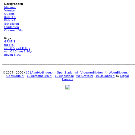
Doelgroepen
Mannen
Vrouwen
Ouders
Kids < 8
Kids > 8
Scholieren
Studenten
Ouderen 50+
Prijs
GRATIS
tot € 5,-
van € 5,- tot € 10,-
van € 10,- tot € 20,-
boven € 20,-
_________________________________________________________________________
© 2004 - 2006 /
101Aanbiedingen.nl
-
SportBladen.nl
-
VrouwenBladen.nl
-
WoonBladen.nl
-
GeefKado.nl
-
101hypotheken.nl
-
101spellen.nl
-
WelGratis.nl
-
101taxaties.nl
by
Digital
Content