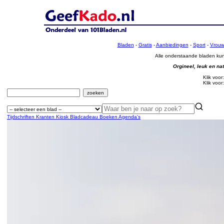
Bladen
-
Gratis
-
Aanbiedingen
-
Sport
-
Vrou
Alle onderstaande bladen k
Orgineel, leuk en nat
Klik voor
Klik voor
Tijdschriften
Kranten
Kiosk Bladcadeau
Boeken
Agenda's