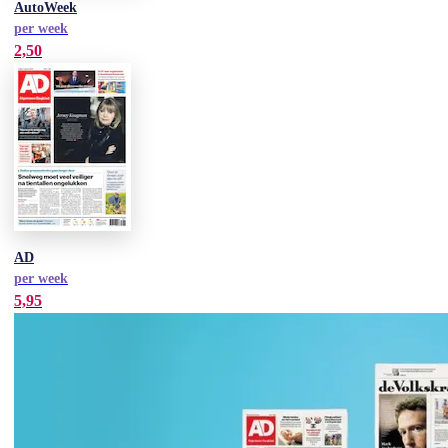
AutoWeek
per week
2,50
AD
per week
5,95