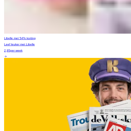
Libelle met 54% korting
Leef leuker met Libelle
2,95
per week