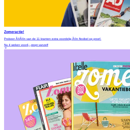
Zomeractie!
Probeer Ã©Ã©n van de 11 kranten extra voordelig Ã©n flexibel op proef.
Nu 4 weken voor
4,-,
stopt vanzelf