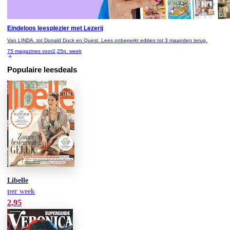
Eindeloos leesplezier met Lezerij
Van LINDA. tot Donald Duck en Quest. Lees onbeperkt edities tot 3 maanden terug.
75 magazines voor
2,25
p. week
Populaire leesdeals
Libelle
per week
2,95