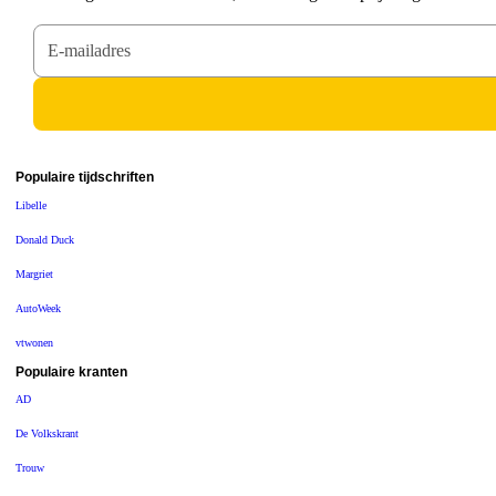
Populaire tijdschriften
Libelle
Donald Duck
Margriet
AutoWeek
vtwonen
Populaire kranten
AD
De Volkskrant
Trouw