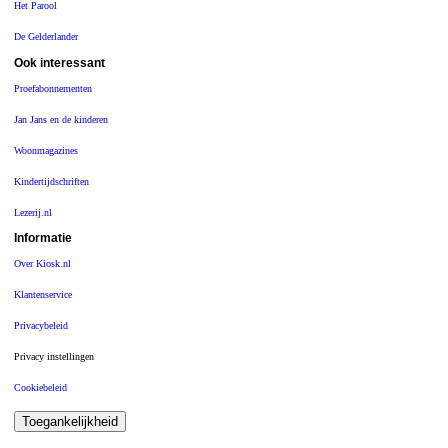
Het Parool
De Gelderlander
Ook interessant
Proefabonnementen
Jan Jans en de kinderen
Woonmagazines
Kindertijdschriften
Lezerij.nl
Informatie
Over Kiosk.nl
Klantenservice
Privacybeleid
Privacy instellingen
Cookiebeleid
Toegankelijkheid