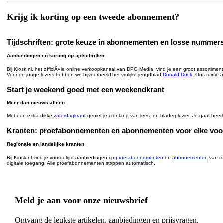
Krijg ik korting op een tweede abonnement?
Tijdschriften: grote keuze in abonnementen en losse nummer
Aanbiedingen en korting op tijdschriften
Bij Kiosk.nl, het officiÃ«le online verkoopkanaal van DPG Media, vind je een groot assortimen
Voor de jonge lezers hebben we bijvoorbeeld het vrolijke jeugdblad
Donald Duck
. Ons ruime a
Start je weekend goed met een weekendkrant
Meer dan nieuws alleen
Met een extra dikke
zaterdagkrant
geniet je urenlang van lees- en bladerplezier. Je gaat heer
Kranten: proefabonnementen en abonnementen voor elke voo
Regionale en landelijke kranten
Bij Kiosk.nl vind je voordelige aanbiedingen op
proefabonnementen
en
abonnementen
van re
digitale toegang. Alle proefabonnementen stoppen automatisch.
Meld je aan voor onze nieuwsbrief
Ontvang de leukste artikelen, aanbiedingen en prijsvragen.